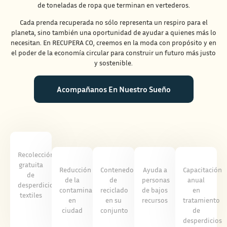
de toneladas de ropa que terminan en vertederos.
Cada prenda recuperada no sólo representa un respiro para el
planeta, sino también una oportunidad de ayudar a quienes más lo
necesitan. En RECUPERA CO, creemos en la moda con propósito y en
el poder de la economía circular para construir un futuro más justo
y sostenible.
Acompañanos En Nuestro Sueño
Recolección
gratuita
Reducción
Contenedor
Ayuda a
Capacitación
de
de la
de
personas
anual
desperdicios
contaminación
reciclado
de bajos
en
textiles
en
en su
recursos
tratamiento
ciudad
conjunto
de
desperdicios