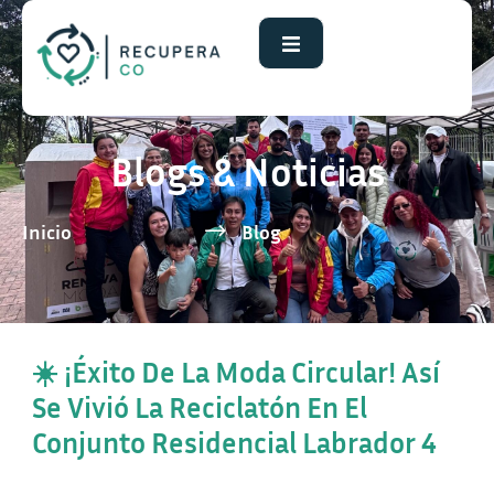
Blogs & Noticias
Inicio
Blog
☀️ ¡Éxito De La Moda Circular! Así
Se Vivió La Reciclatón En El
Conjunto Residencial Labrador 4